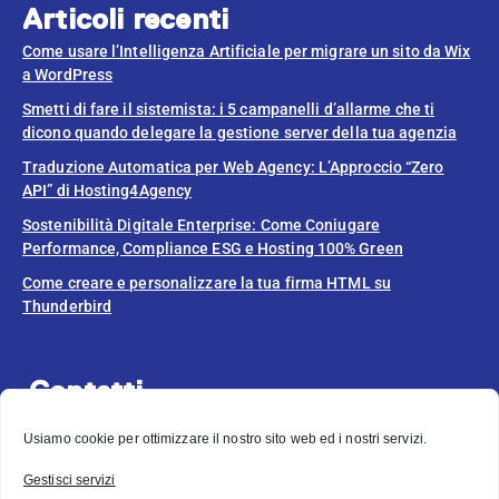
Articoli recenti
Come usare l’Intelligenza Artificiale per migrare un sito da Wix
a WordPress
Smetti di fare il sistemista: i 5 campanelli d’allarme che ti
dicono quando delegare la gestione server della tua agenzia
Traduzione Automatica per Web Agency: L’Approccio “Zero
API” di Hosting4Agency
Sostenibilità Digitale Enterprise: Come Coniugare
Performance, Compliance ESG e Hosting 100% Green
Come creare e personalizzare la tua firma HTML su
Thunderbird
Contatti
info@hosting4agency.com
Usiamo cookie per ottimizzare il nostro sito web ed i nostri servizi.
Hai bisogno di aiuto?
Gestisci servizi