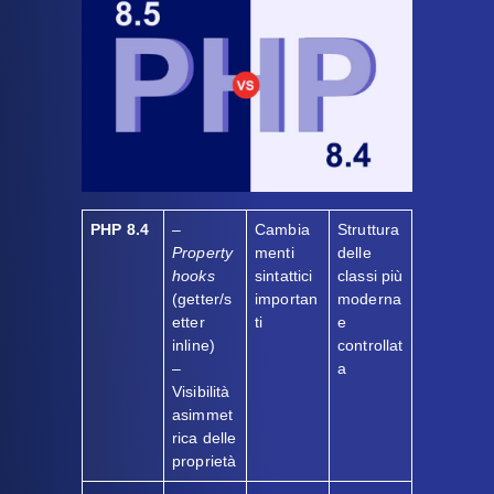
PHP 8.4
–
Cambia
Struttura
Property
menti
delle
hooks
sintattici
classi più
(getter/s
importan
moderna
etter
ti
e
inline)
controllat
–
a
Visibilità
asimmet
rica delle
proprietà