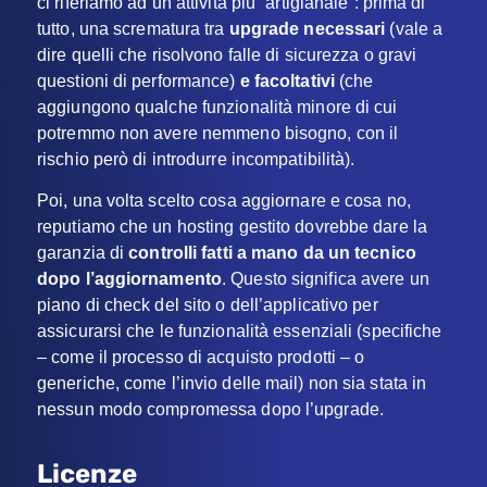
ci riferiamo ad un’attività più “artigianale”: prima di
tutto, una scrematura tra
upgrade necessari
(vale a
dire quelli che risolvono falle di sicurezza o gravi
questioni di performance)
e facoltativi
(che
aggiungono qualche funzionalità minore di cui
potremmo non avere nemmeno bisogno, con il
rischio però di introdurre incompatibilità).
Poi, una volta scelto cosa aggiornare e cosa no,
reputiamo che un hosting gestito dovrebbe dare la
garanzia di
controlli fatti a mano da un tecnico
dopo l’aggiornamento
. Questo significa avere un
piano di check del sito o dell’applicativo per
assicurarsi che le funzionalità essenziali (specifiche
– come il processo di acquisto prodotti – o
generiche, come l’invio delle mail) non sia stata in
nessun modo compromessa dopo l’upgrade.
Licenze