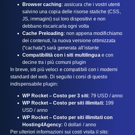
Browser caching
: assicura che i vostri utenti
salvino una copia delle risorse statiche (CSS,
JS, immagini) sui loro dispositivi e non
debbano riscaricarla ogni volta
Cache Preloading
: non appena modifichiamo
dei contenuti, la nuova versione ottimizzata
(“cachata”) sarà generata all’istante
Compatibilità con i siti multilingua
e con
decine tra i più comuni plugin
In breve, siti più veloci e compatibili con i moderni
standard del web. Di seguito i corsi di questo
indispensabile plugin:
WP Rocket – Costo per 3 siti:
79 USD / anno
WP Rocket – Costo per siti illimitati:
199
USD / anno
WP Rocket – Costo per siti illimitati con
Hosting4Agency:
0 dollari / anno
Per ulteriori informazioni sui costi visita il sito: