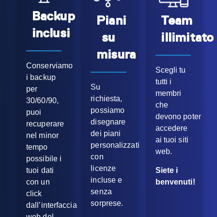
Backup
Piani
Team
inclusi
su
illimitato
misura
Conserviamo
Scegli tu
i backup
tutti i
Su
per
membri
richiesta,
30/60/90,
che
possiamo
puoi
devono
poter
disegnare
recuperare
accedere
dei piani
nel minor
ai tuoi siti
personalizzati
tempo
web.
con
possibile i
licenze
Siete i
tuoi dati
incluse e
benvenuti!
con un
senza
click
sorprese.
dall’interfaccia
web del