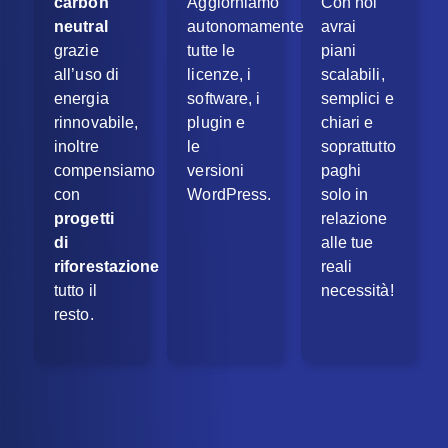
Aggiorniamo
Con noi
carbon
autonomamente
avrai
neutral
tutte le
piani
grazie
licenze, i
scalabili,
all’uso di
software, i
semplici e
energia
plugin e
chiari e
rinnovabile,
le
soprattutto
inoltre
versioni
paghi
compensiamo
WordPress.
solo in
con
relazione
progetti
alle tue
di
reali
riforestazione
necessità!
tutto il
resto.