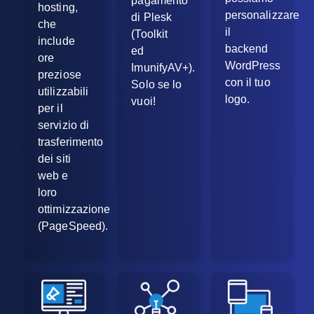
pagamento
hosting,
personalizzare
di Plesk
che
il
(Toolkit
include
backend
ed
ore
WordPress
ImunifyAV+).
preziose
con il tuo
Solo se lo
utilizzabili
logo.
vuoi!
per il
servizio di
trasferimento
dei siti
web e
loro
ottimizzazione
(PageSpeed).