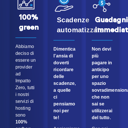
100%
Guadagni
Scadenze
green
immediat
automatizzate
Abbiamo
Dimentica
Non devi
deciso di
l’ansia di
più
essere un
doverti
pagare in
provider
ricordare
anticipo
ad
delle
per
uno
Impatto
scadenze,
spazio
Zero, tutti
a quelle
sovradimension
i nostri
ci
che
non
servizi di
pensiamo
sai se
hosting
noi per
utilizzerai
sono
te!
del tutto.
100%