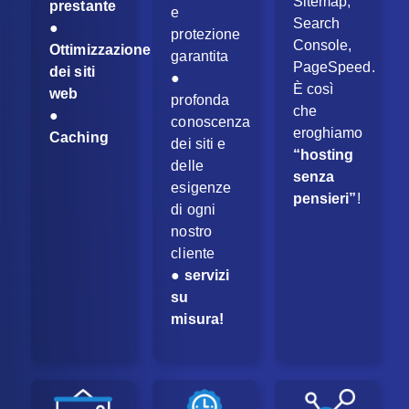
Sitemap,
prestante
e
Search
●
protezione
Console,
Ottimizzazione
garantita
PageSpeed.
dei siti
●
È così
web
profonda
che
●
conoscenza
eroghiamo
Caching
dei siti e
“hosting
delle
senza
esigenze
pensieri”
!
di ogni
nostro
cliente
●
servizi
su
misura!