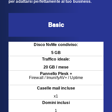
per adattarsi perfettamente al tuo business.
Basic
Disco NvMe condiviso:
5 GB
Traffico ideale:
20 GB / mese
Pannello Plesk +
Firewall / ImunifyAV+ / Uptime
Caselle mail incluse
x1
Domini inclusi
1