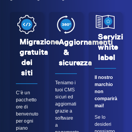
Servizi
Migrazione
Aggiornamenti
white
gratuita
&
label
dei
sicurezza
siti
Il nostro
Teniamo i
marchio
tuoi CMS
non
C’è un
sicuri ed
comparirà
pacchetto
aggiornati
mai!
ore di
grazie a
benvenuto
Se lo
software
per ogni
desideri
a
piano
possiamo