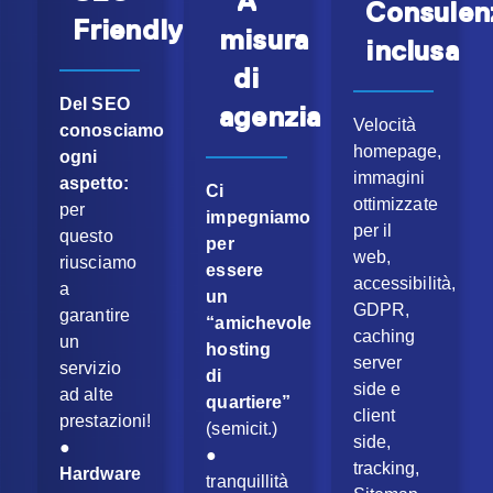
A
Consulen
Friendly
misura
inclusa
di
Del SEO
agenzia
Velocità
conosciamo
homepage,
ogni
immagini
aspetto:
Ci
ottimizzate
per
impegniamo
per il
questo
per
web,
riusciamo
essere
accessibilità,
a
un
GDPR,
garantire
“amichevole
caching
un
hosting
server
servizio
di
side e
ad alte
quartiere”
client
prestazioni!
(semicit.)
side,
●
●
tracking,
Hardware
tranquillità